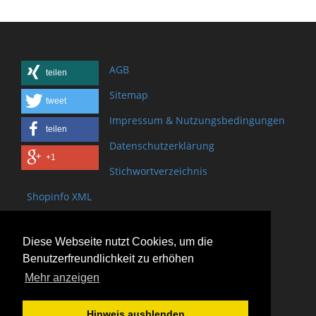
AGB
teilen
Sitemap
tweet
Impressum & Nutzungsbedingungen
teilen
Datenschutzerklärung
+1
Stichwortverzeichnis
Shopinfo XML
Copyright www.onSite.org
Diese Webseite nutzt Cookies, um die
Bischof-Brand Straße 2
Benutzerfreundlichkeit zu erhöhen
61440 Oberursel
Mehr anzeigen
(+49) 6171 - 98 11 80
(+49) 6171 - 98 28 10
Hinweis ausblenden