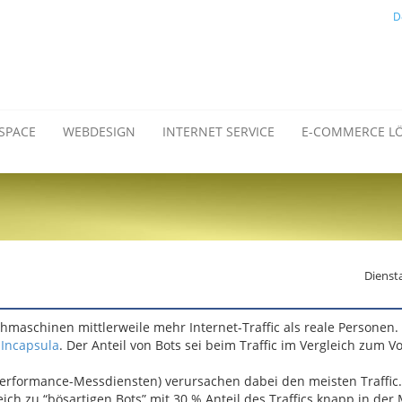
D
SPACE
WEBDESIGN
INTERNET SERVICE
E-COMMERCE L
Dienst
chmaschinen mittlerweile mehr Internet-Traffic als reale Personen
n
Incapsula
. Der Anteil von Bots sei beim Traffic im Vergleich zum V
rformance-Messdiensten) verursachen dabei den meisten Traffic. 
eich zu “bösartigen Bots” mit 30 % Anteil des Traffics knapp in der