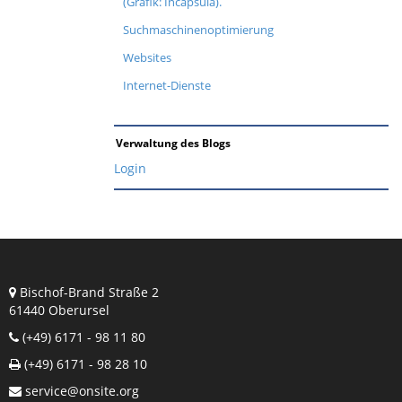
(Grafik: Incapsula).
Suchmaschinenoptimierung
Websites
Internet-Dienste
Verwaltung des Blogs
Login
Bischof-Brand Straße 2
61440 Oberursel
(+49) 6171 - 98 11 80
(+49) 6171 - 98 28 10
service@onsite.org