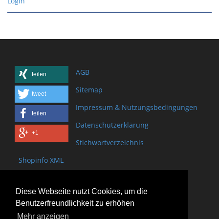
Login
AGB
teilen
Sitemap
tweet
Impressum & Nutzungsbedingungen
teilen
Datenschutzerklärung
+1
Stichwortverzeichnis
Shopinfo XML
Copyright www.onSite.org
Diese Webseite nutzt Cookies, um die
Bischof-Brand Straße 2
Benutzerfreundlichkeit zu erhöhen
61440 Oberursel
Mehr anzeigen