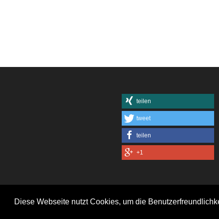
teilen
tweet
teilen
+1
Diese Webseite nutzt Cookies, um die Benutzerfreundlichk