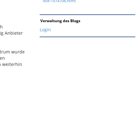
iste-1974706.html
Verwaltung des Blogs
ch
Login
ig Anbieter
ntrum wurde
nen
 weiterhin