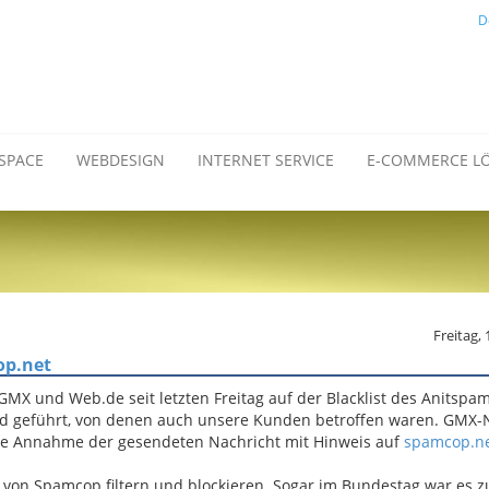
D
SPACE
WEBDESIGN
INTERNET SERVICE
E-COMMERCE L
Freitag,
op.net
 GMX und Web.de seit letzten Freitag auf der Blacklist des Anitspa
nd geführt, von denen auch unsere Kunden betroffen waren. GMX-
ie Annahme der gesendeten Nachricht mit Hinweis auf
spamcop.n
te von Spamcop filtern und blockieren. Sogar im Bundestag war es z