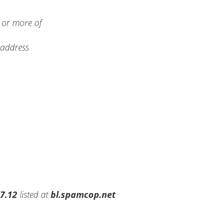
e or more of
g address
7.12
listed at
bl.spamcop.net