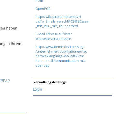
html
OpenPGP
http://wiki.piratenpartei.de/H
owTo_Emails_verschl%C3%BCsseln
_mit_PGP_mit_Thunderbird
nden haben
E-Mail Adresse auf Ihrer
Webseite verschlüsseln
ung in ihrem
http://www.itemis.de/itemis-ag
/unternehmen/publikationen/fac
hartikel/language=de/29853/sic
here-e-mail-kommunikation-mit-
openpgp
penpgp
Verwaltung des Blogs
Login