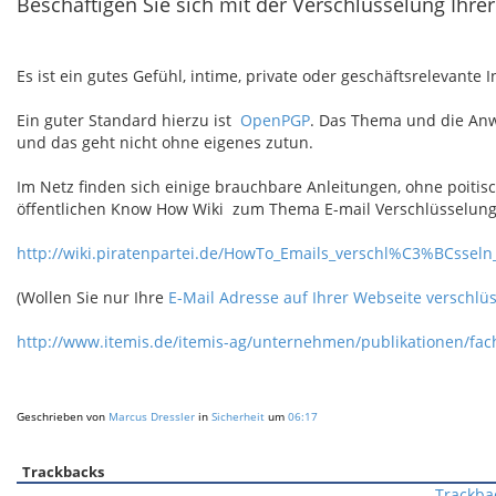
Beschäftigen Sie sich mit der Verschlüsselung Ihrer
Es ist ein gutes Gefühl, intime, private oder geschäftsrelevante
Ein guter Standard hierzu ist
OpenPGP
. Das Thema und die Anw
und das geht nicht ohne eigenes zutun.
Im Netz finden sich einige brauchbare Anleitungen, ohne poitis
öffentlichen Know How Wiki zum Thema E-mail Verschlüsselung 
http://wiki.piratenpartei.de/HowTo_Emails_verschl%C3%BCssel
(Wollen Sie nur Ihre
E-Mail Adresse auf Ihrer Webseite verschlü
http://www.itemis.de/itemis-ag/unternehmen/publikationen/fa
Geschrieben von
Marcus Dressler
in
Sicherheit
um
06:17
Trackbacks
Trackba