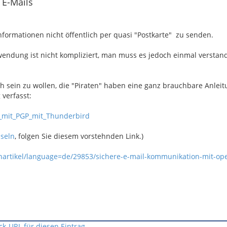
 E-Mails
 Informationen nicht öffentlich per quasi "Postkarte" zu senden.
endung ist nicht kompliziert, man muss es jedoch einmal versta
ch sein zu wollen, die "Piraten" haben eine ganz brauchbare Anleit
verfasst:
n_mit_PGP_mit_Thunderbird
sseln
, folgen Sie diesem vorstehnden Link.)
chartikel/language=de/29853/sichere-e-mail-kommunikation-mit-o
ck-URL für diesen Eintrag