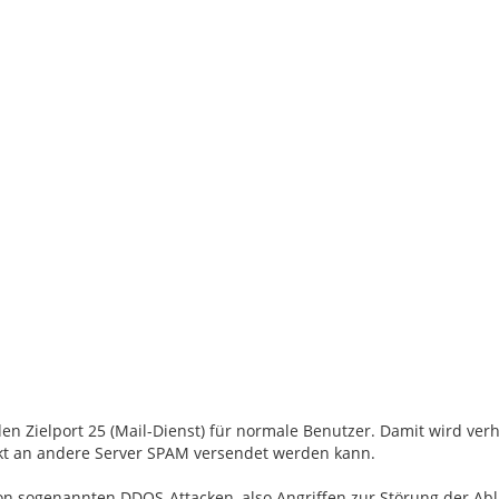
n Zielport 25 (Mail-Dienst) für normale Benutzer. Damit wird verh
rekt an andere Server SPAM versendet werden kann.
on sogenannten DDOS-Attacken, also Angriffen zur Störung der Abl