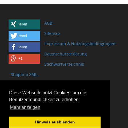
AGB
teilen
Sitemap
tweet
Impressum & Nutzungsbedingungen
teilen
Datenschutzerklärung
+1
Stichwortverzeichnis
Shopinfo XML
Copyright www.onSite.org
Diese Webseite nutzt Cookies, um die
Bischof-Brand Straße 2
Benutzerfreundlichkeit zu erhöhen
61440 Oberursel
Mehr anzeigen
(+49) 6171 - 98 11 80
(+49) 6171 - 98 28 10
Hinweis ausblenden
service@onsite.org