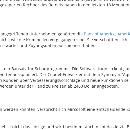
 gekaperten Rechner des Botnets haben in den letzten 18 Monaten
en angegriffenen Unternehmen gehörten die
Bank of America
,
Ameri
 nicht, wie die Kriminellen vorgegangen sind. Sie verschafften sich
Passwörter und Zugangsdaten ausspioniert haben.
st ein Bausatz für Schadprogramme. Die Software kann so konfigur
sswörter ausspioniert. Der Citadel-Entwickler mit dem Synomym "Aqu
nen Kunden über Verbesserungsvorschläge und neue Funktionen sei
werden unter der Hand zu Preisen ab 2400 Dollar angeboten.
en werden konnten, verspricht sich Mircosoft eine entscheidende
el ist nicht das einzige und wird bestimmt auch nicht das letzte B