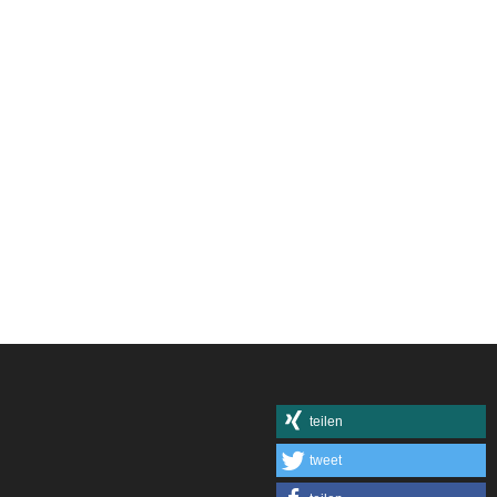
teilen
tweet