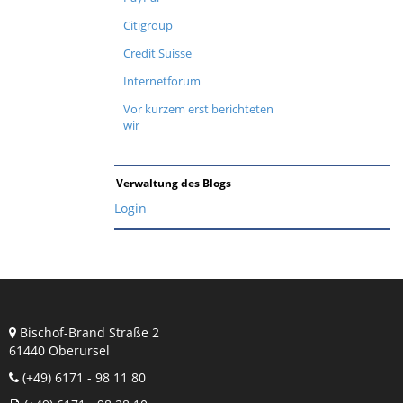
Citigroup
Credit Suisse
Internetforum
Vor kurzem erst berichteten
wir
Verwaltung des Blogs
Login
Bischof-Brand Straße 2
61440 Oberursel
(+49) 6171 - 98 11 80