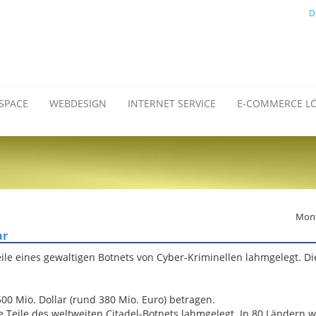
D
SPACE
WEBDESIGN
INTERNET SERVICE
E-COMMERCE L
Mont
ar
ile eines gewaltigen Botnets von Cyber-Kriminellen lahmgelegt. Di
500 Mio. Dollar (rund 380 Mio. Euro) betragen.
 Teile des weltweiten Citadel-Botnets lahmgelegt. In 80 Ländern 