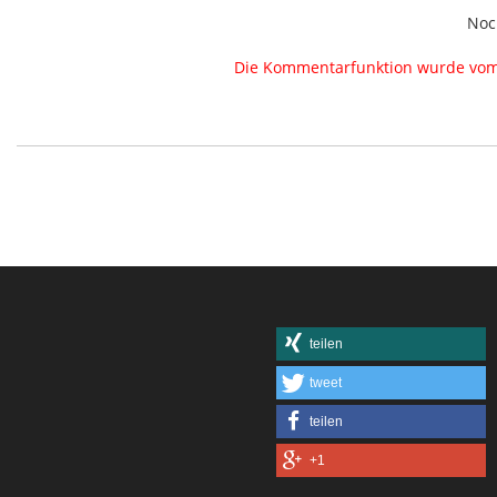
Noc
Die Kommentarfunktion wurde vom B
teilen
tweet
teilen
+1