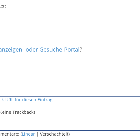
er:
nanzeigen- oder Gesuche-Portal
?
ck-URL für diesen Eintrag
Keine Trackbacks
mentare: (
Linear
| Verschachtelt)