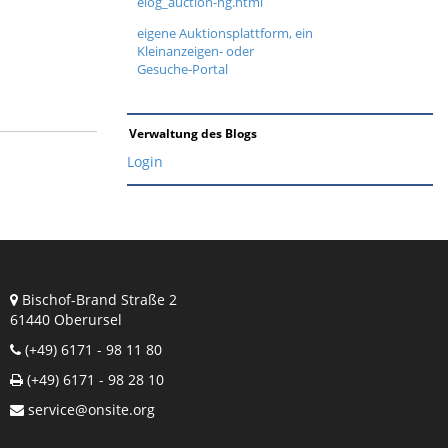
elog_auction-ng.html
eigene Auktionsplattform, ein
Kleinanzeigen- oder
Gesuche-Portal
Verwaltung des Blogs
Login
Bischof-Brand Straße 2
61440 Oberursel
(+49) 6171 - 98 11 80
(+49) 6171 - 98 28 10
service@onsite.org