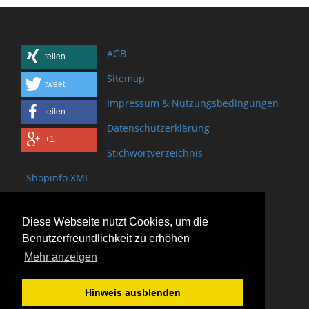
AGB
teilen
Sitemap
tweet
Impressum & Nutzungsbedingungen
teilen
Datenschutzerklärung
+1
Stichwortverzeichnis
Shopinfo XML
Copyright www.onSite.org
Diese Webseite nutzt Cookies, um die
Bischof-Brand Straße 2
Benutzerfreundlichkeit zu erhöhen
61440 Oberursel
Mehr anzeigen
(+49) 6171 - 98 11 80
(+49) 6171 - 98 28 10
Hinweis ausblenden
service@onsite.org