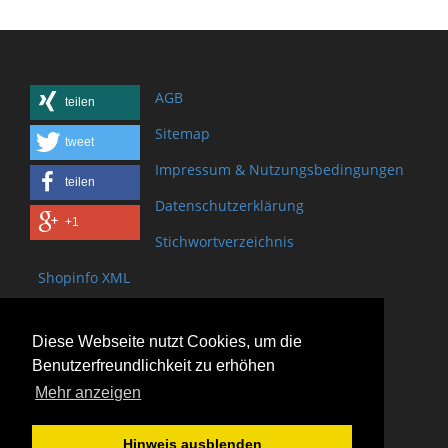
AGB
teilen
Sitemap
tweet
Impressum & Nutzungsbedingungen
teilen
Datenschutzerklärung
+1
Stichwortverzeichnis
Shopinfo XML
Copyright www.onSite.org
Diese Webseite nutzt Cookies, um die
Bischof-Brand Straße 2
Benutzerfreundlichkeit zu erhöhen
61440 Oberursel
Mehr anzeigen
(+49) 6171 - 98 11 80
(+49) 6171 - 98 28 10
Hinweis ausblenden