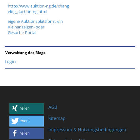
http://www.auktion-ng.de/chang
elog_auction-ng.html
eigene Auktionsplattform, ein
Kleinanzeigen- oder
Gesuche-Portal
Verwaltung des Blogs
Login
AGB
teilen
Sitemap
tweet
Impressum & Nutzungsbedingungen
teilen