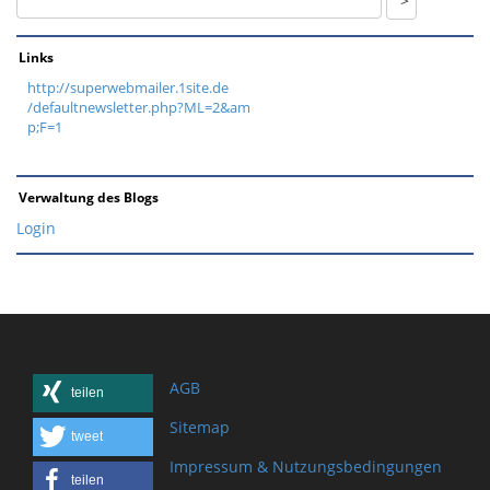
Links
http://superwebmailer.1site.de
/defaultnewsletter.php?ML=2&am
p;F=1
Verwaltung des Blogs
Login
AGB
teilen
Sitemap
tweet
Impressum & Nutzungsbedingungen
teilen