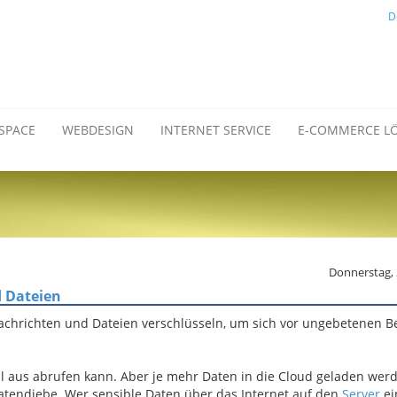
D
SPACE
WEBDESIGN
INTERNET SERVICE
E-COMMERCE L
Donnerstag, 
d Dateien
achrichten und Dateien verschlüsseln, um sich vor ungebetenen 
ll aus abrufen kann. Aber je mehr Daten in die Cloud geladen wer
 Datendiebe. Wer sensible Daten über das Internet auf den
Server
ei