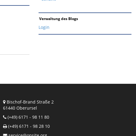
Verwaltung des Blogs
Login
Bischof-Brand Straße 2
61440 Oberursel
(+49) 6171 - 98 11 80
(+49) 6171 - 98 28 10
service@onsite.org