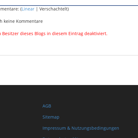
mentare: (
Linear
| Verschachtelt)
h keine Kommentare
esitzer dieses Blogs in diesem Eintrag deaktiviert.
AGB
Sitemap
Impressum & Nutzungsbedingungen