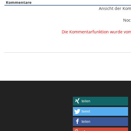
Kommentare
Ansicht der Kom
Noc
Die Kommentarfunktion wurde vom B
teilen
tweet
teilen