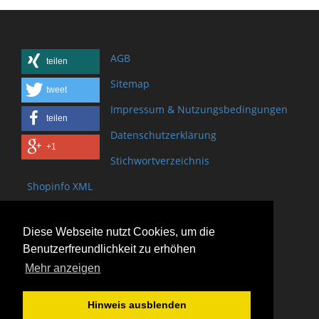
AGB
teilen
Sitemap
tweet
Impressum & Nutzungsbedingungen
teilen
Datenschutzerklärung
+1
Stichwortverzeichnis
Shopinfo XML
Copyright www.onSite.org
Diese Webseite nutzt Cookies, um die
Bischof-Brand Straße 2
Benutzerfreundlichkeit zu erhöhen
61440 Oberursel
Mehr anzeigen
(+49) 6171 - 98 11 80
(+49) 6171 - 98 28 10
Hinweis ausblenden
service@onsite.org