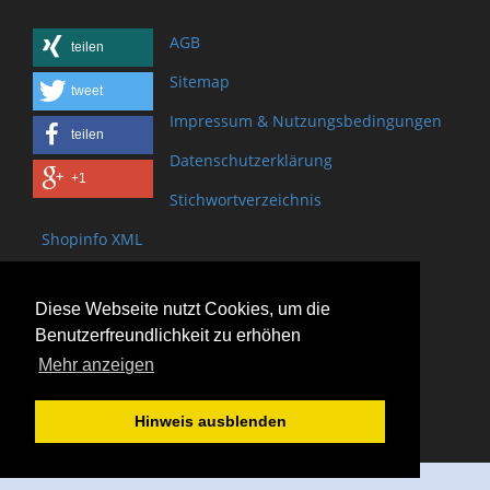
AGB
teilen
Sitemap
tweet
Impressum & Nutzungsbedingungen
teilen
Datenschutzerklärung
+1
Stichwortverzeichnis
Shopinfo XML
Copyright www.onSite.org
Diese Webseite nutzt Cookies, um die
Bischof-Brand Straße 2
Benutzerfreundlichkeit zu erhöhen
61440 Oberursel
Mehr anzeigen
(+49) 6171 - 98 11 80
(+49) 6171 - 98 28 10
Hinweis ausblenden
service@onsite.org