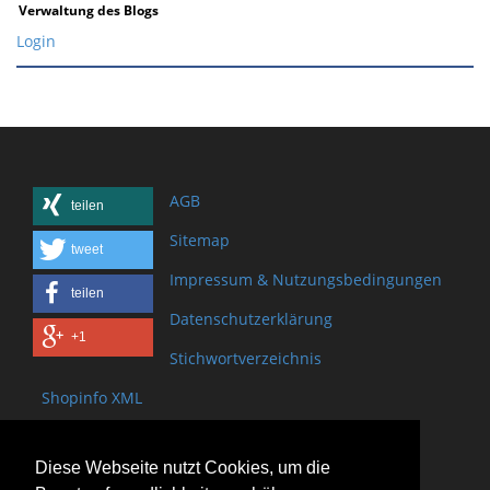
Verwaltung des Blogs
Login
AGB
teilen
Sitemap
tweet
Impressum & Nutzungsbedingungen
teilen
Datenschutzerklärung
+1
Stichwortverzeichnis
Shopinfo XML
Copyright www.onSite.org
Diese Webseite nutzt Cookies, um die
Bischof-Brand Straße 2