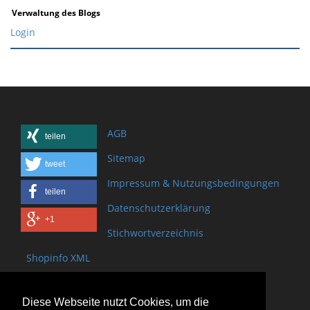
Verwaltung des Blogs
Login
AGB
teilen
Sitemap
tweet
Impressum & Nutzungsbedingungen
teilen
Datenschutzerklärung
+1
Stichwortverzeichnis
Shopinfo XML
Copyright www.onSite.org
Diese Webseite nutzt Cookies, um die
Bischof-Brand Straße 2