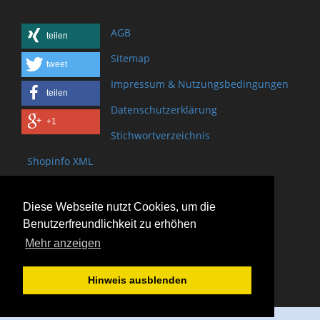
AGB
teilen
Sitemap
tweet
Impressum & Nutzungsbedingungen
teilen
Datenschutzerklärung
+1
Stichwortverzeichnis
Shopinfo XML
Copyright www.onSite.org
Diese Webseite nutzt Cookies, um die
Bischof-Brand Straße 2
Benutzerfreundlichkeit zu erhöhen
61440 Oberursel
Mehr anzeigen
(+49) 6171 - 98 11 80
(+49) 6171 - 98 28 10
Hinweis ausblenden
service@onsite.org