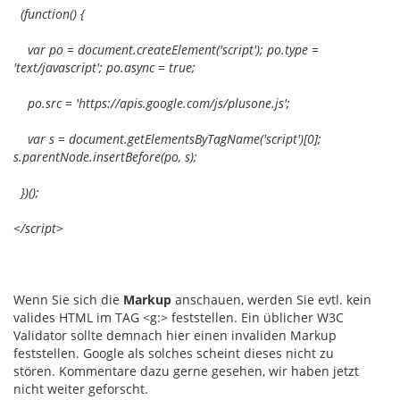
(function() {
var po = document.createElement('script'); po.type =
'text/javascript'; po.async = true;
po.src = 'https://apis.google.com/js/plusone.js';
var s = document.getElementsByTagName('script')[0];
s.parentNode.insertBefore(po, s);
})();
</script>
Wenn Sie sich die
Markup
anschauen, werden Sie evtl. kein
valides HTML im TAG <g:> feststellen. Ein üblicher W3C
Validator sollte demnach hier einen invaliden Markup
feststellen. Google als solches scheint dieses nicht zu
stören. Kommentare dazu gerne gesehen, wir haben jetzt
nicht weiter geforscht.