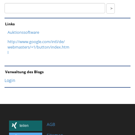
Links
Auktionssoftware
http://www.google.com/intl/de/
webmasters/+1/button/index.htm
l
Verwaltung des Blogs
Login
AGB
teilen