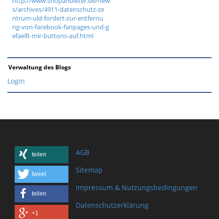
http://www.shopanbieter.de/new
s/archives/4911-datenschutz-ze
ntrum-uld-fordert-zur-entfernu
ng-von-facebook-fanpages-und-g
efaellt-mir-buttons-auf.html
Verwaltung des Blogs
Login
AGB
teilen
Sitemap
tweet
Impressum & Nutzungsbedingungen
teilen
Datenschutzerklärung
+1