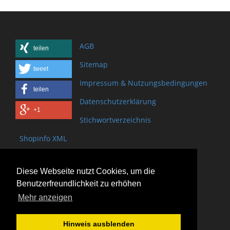
AGB
teilen
Sitemap
tweet
Impressum & Nutzungsbedingungen
teilen
Datenschutzerklärung
+1
Stichwortverzeichnis
Shopinfo XML
Copyright www.onSite.org
Diese Webseite nutzt Cookies, um die
Bischof-Brand Straße 2
Benutzerfreundlichkeit zu erhöhen
61440 Oberursel
Mehr anzeigen
(+49) 6171 - 98 11 80
(+49) 6171 - 98 28 10
Hinweis ausblenden