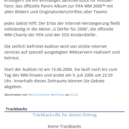
ersteigern Sie ein einmaliges Sammlerstück für Fußball-
Fans: das offizielle Panini Album zur FIFA WM 2006™ mit
allen Bildern und Originalunterschriften aller Teams!
Jedes Gebot hilft: Der Erlös der Internet-Versteigerung fließt
vollständig in die Aktion „6 Dörfer für 2006“, die offizielle
WM-Charity der FIFA und der SOS-Kinderdörfer.
Die zeitlich befristet Auktion wird von onSite internet
services auf speziell ausgelegten Webservern realisiert und
betreut.
Start der Auktion ist am 15.06.2006. Sie läuft noch bis zum
Tag des WM-Finales und endet am 9. Juli 2006 um 23.59
Uhr. Innerhalb dieses Zeitraums können Sie Gebote
abgeben.
Geschrieben von
Marcus Dressler
in
Presse
um
22:22
Trackbacks
Trackback-URL für diesen Eintrag
Keine Trackbacks