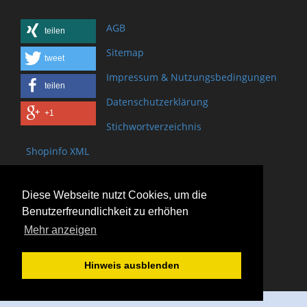
AGB
teilen
Sitemap
tweet
Impressum & Nutzungsbedingungen
teilen
Datenschutzerklärung
+1
Stichwortverzeichnis
Shopinfo XML
Copyright www.onSite.org
Diese Webseite nutzt Cookies, um die
Bischof-Brand Straße 2
Benutzerfreundlichkeit zu erhöhen
61440 Oberursel
Mehr anzeigen
(+49) 6171 - 98 11 80
(+49) 6171 - 98 28 10
Hinweis ausblenden
service@onsite.org