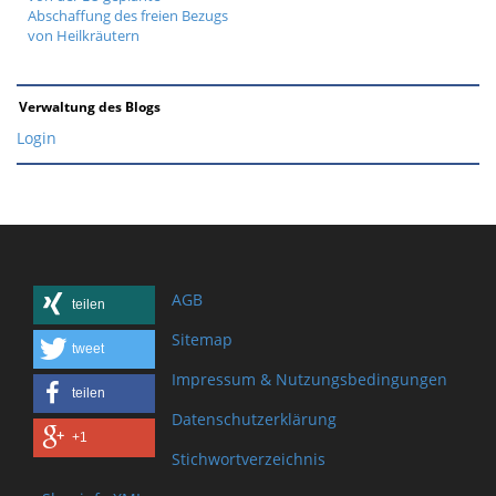
Abschaffung des freien Bezugs
von Heilkräutern
Verwaltung des Blogs
Login
AGB
teilen
Sitemap
tweet
Impressum & Nutzungsbedingungen
teilen
Datenschutzerklärung
+1
Stichwortverzeichnis