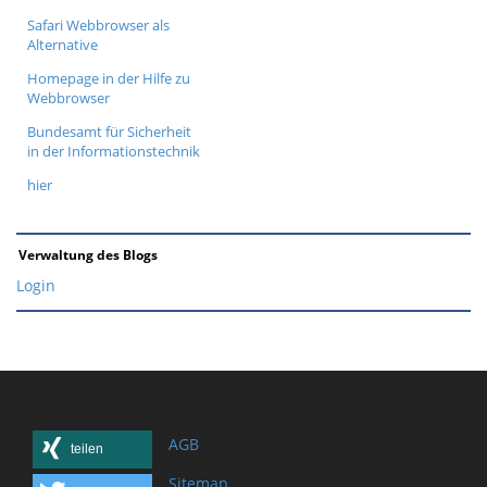
Safari Webbrowser als
Alternative
Homepage in der Hilfe zu
Webbrowser
Bundesamt für Sicherheit
in der Informationstechnik
hier
Verwaltung des Blogs
Login
AGB
teilen
Sitemap