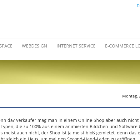
D
SPACE
WEBDESIGN
INTERNET SERVICE
E-COMMERCE L
Montag, 
 denn da? Verkäufer mag man in einem Online-Shop aber auch nicht
mic-Typen, die zu 100% aus einem animierten Bildchen und Software
meist auch nicht, der Shop ist ja meist bloß gemietet, denn das e
cht gleich ein Haus, um mal nen Second-Hand-Laden zu eröffnen.