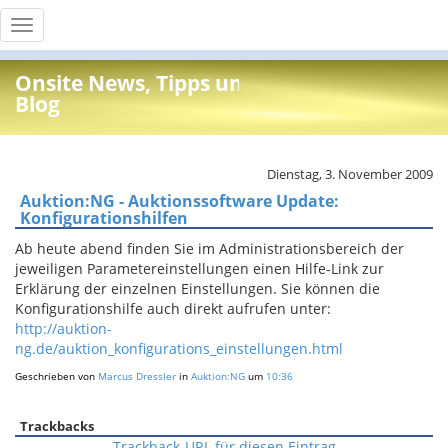
Toggle
navigation
Onsite News, Tipps und Info
Blog
Dienstag, 3. November 2009
Auktion:NG - Auktionssoftware Update:
Konfigurationshilfen
Ab heute abend finden Sie im Administrationsbereich der
jeweiligen Parametereinstellungen einen Hilfe-Link zur
Erklärung der einzelnen Einstellungen. Sie können die
Konfigurationshilfe auch direkt aufrufen unter:
http://auktion-
ng.de/auktion_konfigurations_einstellungen.html
Geschrieben von
Marcus Dressler
in
Auktion:NG
um
10:36
Trackbacks
Trackback-URL für diesen Eintrag