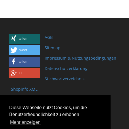
AGB
teilen
Sitemap
tweet
Impressum & Nutzungsbedingungen
teilen
Datenschutzerklärung
+1
Stichwortverzeichnis
Shopinfo XML
Copyright www.onSite.org
Diese Webseite nutzt Cookies, um die
Bischof-Brand Straße 2
Benutzerfreundlichkeit zu erhöhen
61440 Oberursel
Mehr anzeigen
(+49) 6171 - 98 11 80