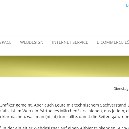
D
SPACE
WEBDESIGN
INTERNET SERVICE
E-COMMERCE L
Dienstag
r Grafiker gemeint. Aber auch Leute mit technischem Sachverstand
lls ist im Web ein "virtuelles Märchen" erschienen, das jedem, d
en klarmachen, was man (nicht) tun sollte, damit die Seiten ganz ob
, in der ein eitler Webdesigner auf einen Altbier trinkenden Such-R