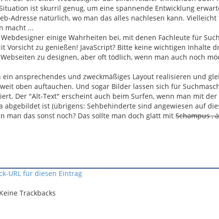
e Situation ist skurril genug, um eine spannende Entwicklung erwart
eb-Adresse natürlich, wo man das alles nachlesen kann. Vielleicht f
n macht ...
n Webdesigner einige Wahrheiten bei, mit denen Fachleute für Su
 Vorsicht zu genießen! JavaScript? Bitte keine wichtigen Inhalte d
 Webseiten zu designen, aber oft tödlich, wenn man auch noch mö
n ein ansprechendes und zweckmäßiges Layout realisieren und glei
 weit oben auftauchen. Und sogar Bilder lassen sich für Suchmasc
ert. Der "Alt-Text" erscheint auch beim Surfen, wenn man mit de
da abgebildet ist (übrigens: Sehbehinderte sind angewiesen auf die
nn man das sonst noch? Das sollte man doch glatt mit
Schampus , äh
ck-URL für diesen Eintrag
Keine Trackbacks