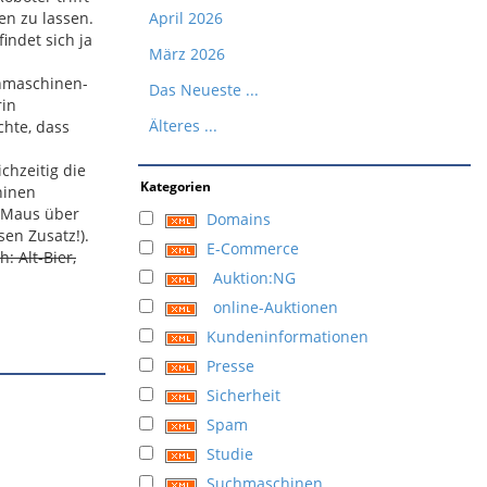
en zu lassen.
April 2026
indet sich ja
März 2026
chmaschinen-
Das Neueste ...
rin
Älteres ...
chte, dass
chzeitig die
Kategorien
hinen
r Maus über
Domains
sen Zusatz!).
E-Commerce
: Alt-Bier,
Auktion:NG
online-Auktionen
Kundeninformationen
Presse
Sicherheit
Spam
Studie
Suchmaschinen