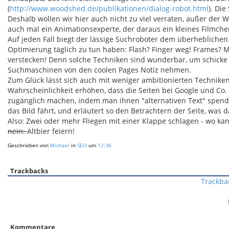
(
http://www.woodshed.de/publikationen/dialog-robot.html
). Di
Deshalb wollen wir hier auch nicht zu viel verraten, außer der W
auch mal ein Animationsexperte, der daraus ein kleines Filmche
Auf jeden Fall biegt der lässige Suchroboter dem überhebliche
Optimierung täglich zu tun haben: Flash? Finger weg! Frames? Mit
verstecken! Denn solche Techniken sind wunderbar, um schicke
Suchmaschinen von den coolen Pages Notiz nehmen.
Zum Glück lässt sich auch mit weniger ambitionierten Technike
Wahrscheinlichkeit erhöhen, dass die Seiten bei Google und Co.
zugänglich machen, indem man ihnen "alternativen Text" spendi
das Bild fährt, und erläutert so den Betrachtern der Seite, was 
Also: Zwei oder mehr Fliegen mit einer Klappe schlagen - wo ka
nein:
Altbier feiern!
Geschrieben von
Michael
in
SEO
um
12:36
Trackbacks
Trackba
Kommentare