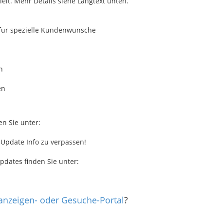
lt. Mehr Details siehe Langtext unten.
 für spezielle Kundenwünsche
h
en
en Sie unter:
 Update Info zu verpassen!
pdates finden Sie unter:
nanzeigen- oder Gesuche-Portal
?