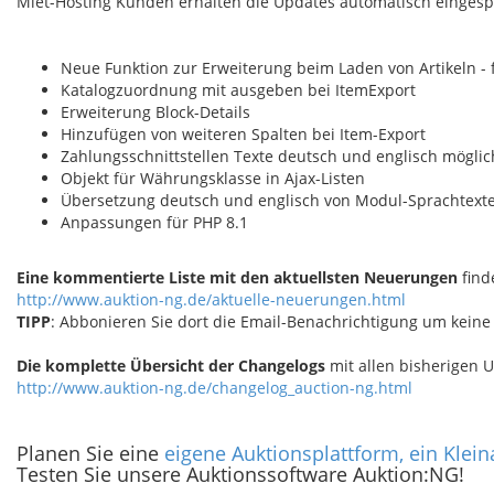
Miet-Hosting Kunden erhalten die Updates automatisch eingespie
Neue Funktion zur Erweiterung beim Laden von Artikeln -
Katalogzuordnung mit ausgeben bei ItemExport
Erweiterung Block-Details
Hinzufügen von weiteren Spalten bei Item-Export
Zahlungsschnittstellen Texte deutsch und englisch möglic
Objekt für Währungsklasse in Ajax-Listen
Übersetzung deutsch und englisch von Modul-Sprachtext
Anpassungen für PHP 8.1
Eine kommentierte Liste mit den aktuellsten Neuerungen
find
http://www.auktion-ng.de/aktuelle-neuerungen.html
TIPP
: Abbonieren Sie dort die Email-Benachrichtigung um keine
Die komplette Übersicht der Changelogs
mit allen bisherigen U
http://www.auktion-ng.de/changelog_auction-ng.html
Planen Sie eine
eigene Auktionsplattform, ein Klei
Testen Sie unsere Auktionssoftware Auktion:NG!