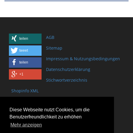
AGB
teilen
Sitemap
tweet
Impressum & Nutzungsbedingungen
teilen
Datenschutzerklärung
+1
Stichwortverzeichnis
Shopinfo XML
Copyright www.onSite.org
Diese Webseite nutzt Cookies, um die
Bischof-Brand Straße 2
Benutzerfreundlichkeit zu erhöhen
61440 Oberursel
Mehr anzeigen
(+49) 6171 - 98 11 80