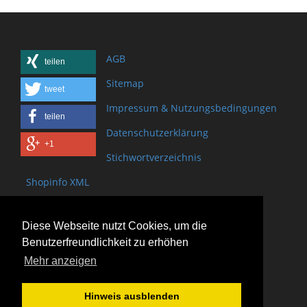
AGB
teilen
Sitemap
tweet
Impressum & Nutzungsbedingungen
teilen
Datenschutzerklärung
+1
Stichwortverzeichnis
Shopinfo XML
Copyright www.onSite.org
Diese Webseite nutzt Cookies, um die
Bischof-Brand Straße 2
Benutzerfreundlichkeit zu erhöhen
61440 Oberursel
Mehr anzeigen
(+49) 6171 - 98 11 80
(+49) 6171 - 98 28 10
Hinweis ausblenden