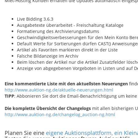
Miet-Hosting Kunden erhalten die Updates automatisch eingespie
Live Bidding 3.6.3
Ausgabetexte überarbeitet - Freischaltung Kataloge
Formatierung des Archivierungsdatums
Geschwindigkeitsverbesserungen für den Mein Konto Ber
Default Werte für Sortierungen dürfen CAST() Anweisunge
Artikel als Favoriten markieren direkt in der Liste
Falsche Bildanzeige im Archiv
Beim löschen der Artikel nur die Artikel Zusatzfelder lösc
Anzeige von abgegebenen Vorgeboten in Listen und auf De
Eine kommentierte Liste mit den aktuellsten Neuerungen
find
http://www.auktion-ng.de/aktuelle-neuerungen.html
TIPP
: Abbonieren Sie dort die Email-Benachrichtigung um keine
Die komplette Übersicht der Changelogs
mit allen bisherigen U
http://www.auktion-ng.de/changelog_auction-ng.html
Planen Sie eine
eigene Auktionsplattform, ein Klei