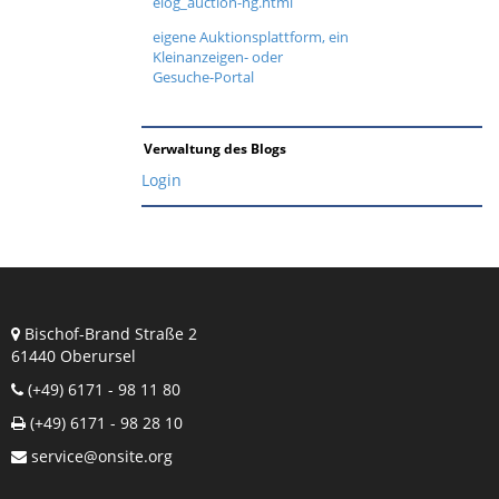
elog_auction-ng.html
eigene Auktionsplattform, ein
Kleinanzeigen- oder
Gesuche-Portal
Verwaltung des Blogs
Login
Bischof-Brand Straße 2
61440 Oberursel
(+49) 6171 - 98 11 80
(+49) 6171 - 98 28 10
service@onsite.org