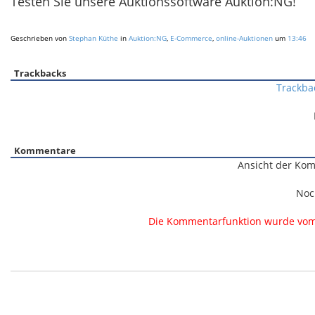
Testen Sie unsere Auktionssoftware Auktion:NG!
Geschrieben von
Stephan Küthe
in
Auktion:NG
,
E-Commerce
,
online-Auktionen
um
13:46
Trackbacks
Trackba
Kommentare
Ansicht der Kom
Noc
Die Kommentarfunktion wurde vom B