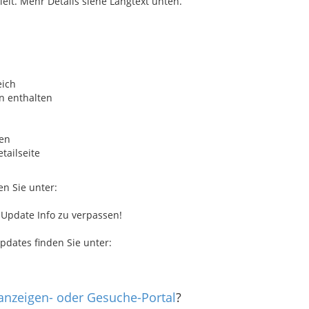
lt. Mehr Details siehe Langtext unten.
eich
n enthalten
hen
tailseite
en Sie unter:
 Update Info zu verpassen!
pdates finden Sie unter:
nanzeigen- oder Gesuche-Portal
?