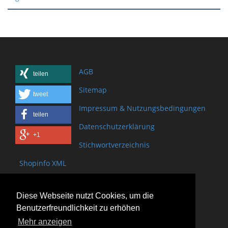
AGB
teilen
Sitemap
tweet
Impressum & Nutzungsbedingungen
teilen
Datenschutzerklärung
+1
Stichwortverzeichnis
Shopinfo XML
Copyright www.onSite.org
Diese Webseite nutzt Cookies, um die
Bischof-Brand Straße 2
Benutzerfreundlichkeit zu erhöhen
61440 Oberursel
Mehr anzeigen
(+49) 6171 - 98 11 80