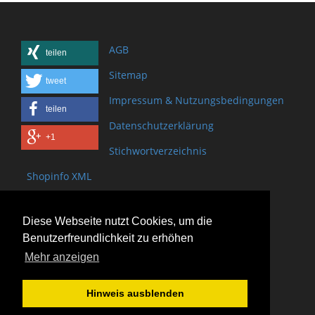
AGB
teilen
Sitemap
tweet
Impressum & Nutzungsbedingungen
teilen
Datenschutzerklärung
+1
Stichwortverzeichnis
Shopinfo XML
Copyright www.onSite.org
Diese Webseite nutzt Cookies, um die
Bischof-Brand Straße 2
Benutzerfreundlichkeit zu erhöhen
61440 Oberursel
Mehr anzeigen
(+49) 6171 - 98 11 80
(+49) 6171 - 98 28 10
Hinweis ausblenden
service@onsite.org