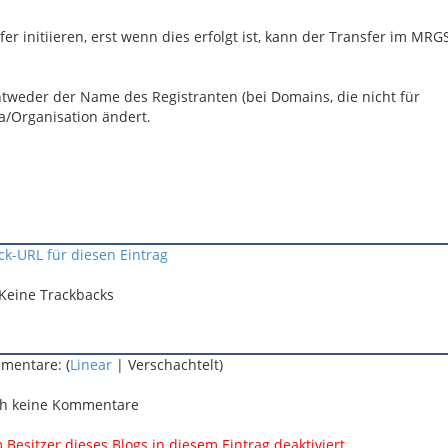
r initiieren, erst wenn dies erfolgt ist, kann der Transfer im MR
ntweder der Name des Registranten (bei Domains, die nicht für
a/Organisation ändert.
ck-URL für diesen Eintrag
Keine Trackbacks
mentare: (
Linear
| Verschachtelt)
h keine Kommentare
esitzer dieses Blogs in diesem Eintrag deaktiviert.