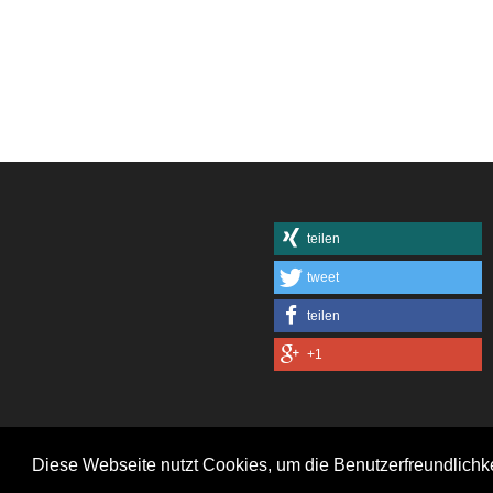
teilen
tweet
teilen
+1
Diese Webseite nutzt Cookies, um die Benutzerfreundlichk