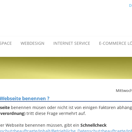
D
SPACE
WEBDESIGN
INTERNET SERVICE
E-COMMERCE L
Mittwoch,
 Webseite benennen ?
seite
benennen müsen oder nicht ist von einigen Faktoren abhäng
dverordnung
) tritt diese Frage vermehrt auf.
hrer Webseite benennen müssen, gibt ein
Schnellcheck
hutzbeauftragte/Inhalt/Betriebliche_Datenschutzbeauftragte/In