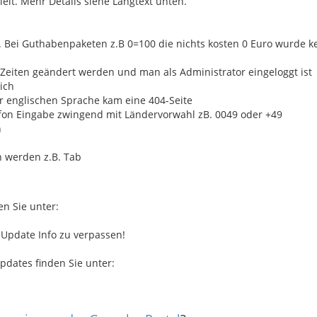
lt. Mehr Details siehe Langtext unten.
ei Guthabenpaketen z.B 0=100 die nichts kosten 0 Euro wurde k
Zeiten geändert werden und man als Administrator eingeloggt ist
ich
er englischen Sprache kam eine 404-Seite
efon Eingabe zwingend mit Ländervorwahl zB. 0049 oder +49
n
h
n werden z.B. Tab
en Sie unter:
 Update Info zu verpassen!
pdates finden Sie unter: