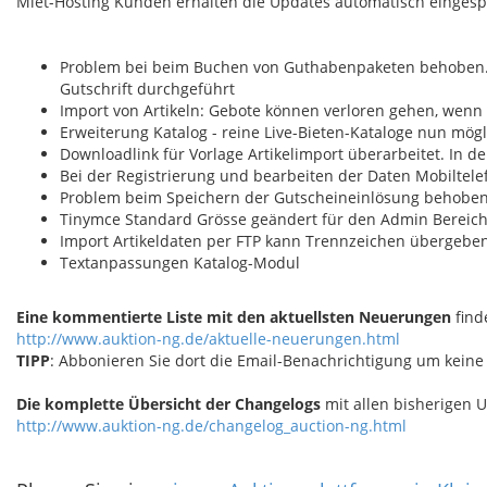
Miet-Hosting Kunden erhalten die Updates automatisch eingespie
Problem bei beim Buchen von Guthabenpaketen behoben. B
Gutschrift durchgeführt
Import von Artikeln: Gebote können verloren gehen, wenn 
Erweiterung Katalog - reine Live-Bieten-Kataloge nun mögl
Downloadlink für Vorlage Artikelimport überarbeitet. In d
Bei der Registrierung und bearbeiten der Daten Mobiltel
Problem beim Speichern der Gutscheineinlösung behobe
Tinymce Standard Grösse geändert für den Admin Bereic
Import Artikeldaten per FTP kann Trennzeichen übergebe
Textanpassungen Katalog-Modul
Eine kommentierte Liste mit den aktuellsten Neuerungen
find
http://www.auktion-ng.de/aktuelle-neuerungen.html
TIPP
: Abbonieren Sie dort die Email-Benachrichtigung um keine
Die komplette Übersicht der Changelogs
mit allen bisherigen U
http://www.auktion-ng.de/changelog_auction-ng.html