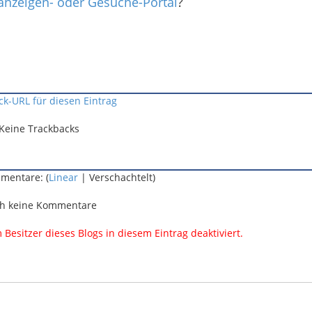
nanzeigen- oder Gesuche-Portal
?
ck-URL für diesen Eintrag
Keine Trackbacks
mentare: (
Linear
| Verschachtelt)
h keine Kommentare
esitzer dieses Blogs in diesem Eintrag deaktiviert.