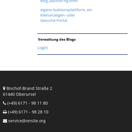
elog_auction-ng.html
eigene Auktionsplattform, ein
Kleinanzeigen- oder
Gesuche-Portal
Verwaltung des Blogs
Login
Bischof-Brand Straße 2
61440 Oberursel
(+49) 6171 - 98 11 80
(+49) 6171 - 98 28 10
service@onsite.org