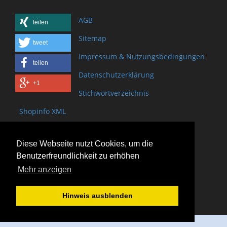
AGB
teilen
Sitemap
tweet
Impressum & Nutzungsbedingungen
teilen
Datenschutzerklärung
+1
Stichwortverzeichnis
Shopinfo XML
Copyright www.onSite.org
Diese Webseite nutzt Cookies, um die
Bischof-Brand Straße 2
Benutzerfreundlichkeit zu erhöhen
61440 Oberursel
Mehr anzeigen
(+49) 6171 - 98 11 80
(+49) 6171 - 98 28 10
Hinweis ausblenden
service@onsite.org