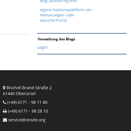
elog_auction-ng.html
eigene Auktionsplattform, ein
Kleinanzeigen- oder
Gesuche-Portal
Verwaltung des Blogs
Login
Bischof-Brand Straße 2
61440 Oberursel
(+49) 6171 - 98 11 80
(+49) 6171 - 98 28 10
service@onsite.org