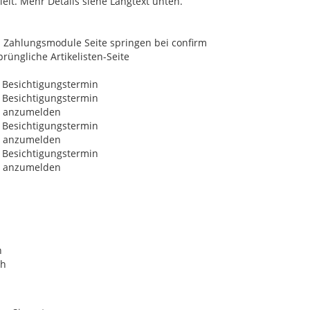
lt. Mehr Details siehe Langtext unten.
 Zahlungsmodule Seite springen bei confirm
üngliche Artikelisten-Seite
 Besichtigungstermin
 Besichtigungstermin
ng anzumelden
 Besichtigungstermin
ng anzumelden
 Besichtigungstermin
ng anzumelden
n
ch