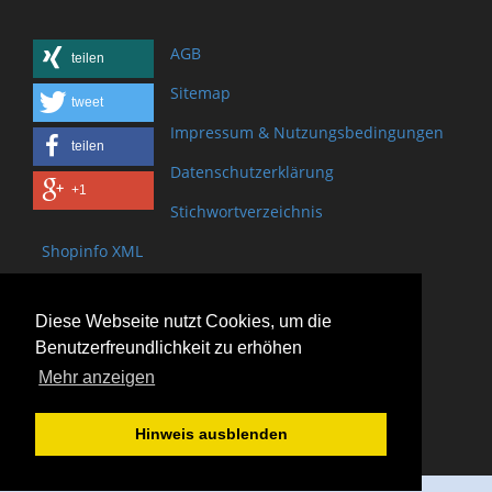
AGB
teilen
Sitemap
tweet
Impressum & Nutzungsbedingungen
teilen
Datenschutzerklärung
+1
Stichwortverzeichnis
Shopinfo XML
Copyright www.onSite.org
Diese Webseite nutzt Cookies, um die
Bischof-Brand Straße 2
Benutzerfreundlichkeit zu erhöhen
61440 Oberursel
Mehr anzeigen
(+49) 6171 - 98 11 80
(+49) 6171 - 98 28 10
Hinweis ausblenden
service@onsite.org