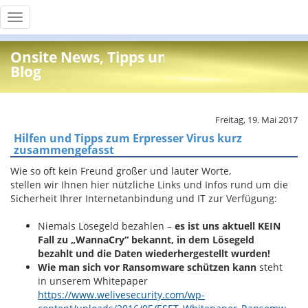
Toggle
navigation
Onsite News, Tipps und Info
Blog
Freitag, 19. Mai 2017
Hilfen und Tipps zum Erpresser Virus kurz
zusammengefasst
Wie so oft kein Freund großer und lauter Worte,
stellen wir Ihnen hier nützliche Links und Infos rund um die
Sicherheit Ihrer Internetanbindung und IT zur Verfügung:
Niemals Lösegeld bezahlen –
es ist uns aktuell KEIN
Fall zu „WannaCry“ bekannt, in dem Lösegeld
bezahlt und die Daten wiederhergestellt wurden!
Wie man sich vor Ransomware schützen kann
steht
in unserem Whitepaper
https://www.welivesecurity.com/wp-