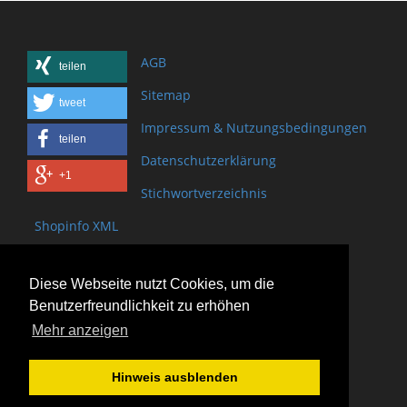
AGB
teilen
Sitemap
tweet
Impressum & Nutzungsbedingungen
teilen
Datenschutzerklärung
+1
Stichwortverzeichnis
Shopinfo XML
Copyright www.onSite.org
Diese Webseite nutzt Cookies, um die
Bischof-Brand Straße 2
Benutzerfreundlichkeit zu erhöhen
61440 Oberursel
Mehr anzeigen
(+49) 6171 - 98 11 80
(+49) 6171 - 98 28 10
Hinweis ausblenden
service@onsite.org