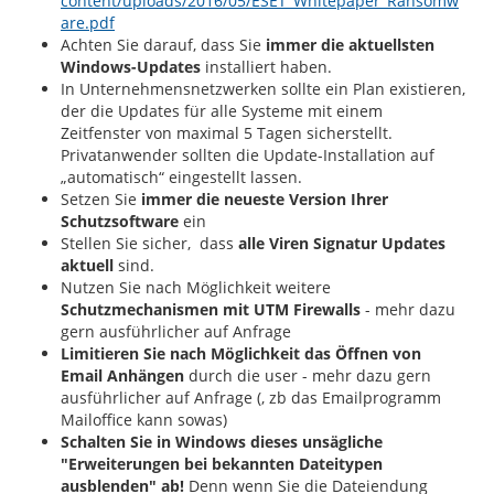
content/uploads/2016/05/ESET_Whitepaper_Ransomw
are.pdf
Achten Sie darauf, dass Sie
immer die aktuellsten
Windows-Updates
installiert haben.
In Unternehmensnetzwerken sollte ein Plan existieren,
der die Updates für alle Systeme mit einem
Zeitfenster von maximal 5 Tagen sicherstellt.
Privatanwender sollten die Update-Installation auf
„automatisch“ eingestellt lassen.
Setzen Sie
immer die neueste Version Ihrer
Schutzsoftware
ein
Stellen Sie sicher, dass
alle Viren Signatur Updates
aktuell
sind.
Nutzen Sie nach Möglichkeit weitere
Schutzmechanismen mit UTM Firewalls
- mehr dazu
gern ausführlicher auf Anfrage
Limitieren Sie nach Möglichkeit das Öffnen von
Email Anhängen
durch die user - mehr dazu gern
ausführlicher auf Anfrage (, zb das Emailprogramm
Mailoffice kann sowas)
Schalten Sie in Windows dieses unsägliche
"Erweiterungen bei bekannten Dateitypen
ausblenden" ab!
Denn wenn Sie die Dateiendung