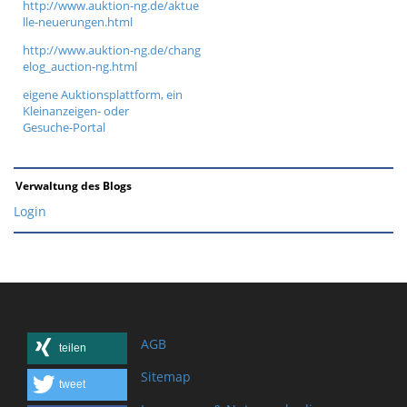
http://www.auktion-ng.de/aktue
lle-neuerungen.html
http://www.auktion-ng.de/chang
elog_auction-ng.html
eigene Auktionsplattform, ein
Kleinanzeigen- oder
Gesuche-Portal
Verwaltung des Blogs
Login
AGB
teilen
Sitemap
tweet