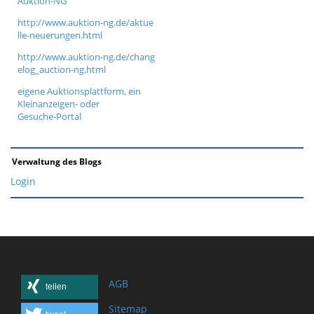
Auktion-NG
http://www.auktion-ng.de/aktue
lle-neuerungen.html
http://www.auktion-ng.de/chang
elog_auction-ng.html
eigene Auktionsplattform, ein
Kleinanzeigen- oder
Gesuche-Portal
Verwaltung des Blogs
Login
AGB
teilen
Sitemap