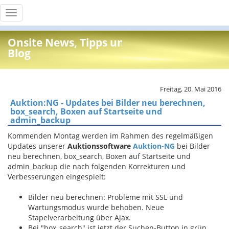
Toggle
navigation
Onsite News, Tipps und Info
Blog
Freitag, 20. Mai 2016
Auktion:NG - Updates bei Bilder neu berechnen,
box_search, Boxen auf Startseite und
admin_backup
Kommenden Montag werden im Rahmen des regelmäßigen
Updates unserer
Auktionssoftware
Auktion-NG
bei Bilder
neu berechnen, box_search, Boxen auf Startseite und
admin_backup die nach folgenden Korrekturen und
Verbesserungen eingespielt:
Bilder neu berechnen: Probleme mit SSL und
Wartungsmodus wurde behoben. Neue
Stapelverarbeitung über Ajax.
Bei "box_search" ist jetzt der Suchen-Button in grün.