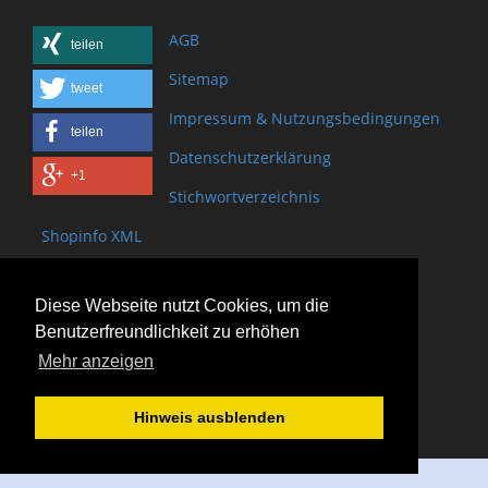
AGB
teilen
Sitemap
tweet
Impressum & Nutzungsbedingungen
teilen
Datenschutzerklärung
+1
Stichwortverzeichnis
Shopinfo XML
Copyright www.onSite.org
Diese Webseite nutzt Cookies, um die
Bischof-Brand Straße 2
Benutzerfreundlichkeit zu erhöhen
61440 Oberursel
Mehr anzeigen
(+49) 6171 - 98 11 80
(+49) 6171 - 98 28 10
Hinweis ausblenden
service@onsite.org