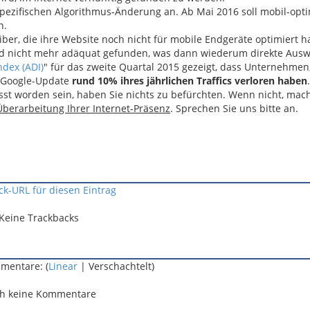
spezifischen Algorithmus-Änderung an. Ab Mai 2016 soll mobil-opt
n.
ber, die ihre Website noch nicht für mobile Endgeräte optimiert h
nd nicht mehr adäquat gefunden, was dann wiederum direkte Ausw
ndex (ADI)
" für das zweite Quartal 2015 gezeigt, dass Unternehmen
en Google-Update
rund 10% ihres jährlichen Traffics verloren haben
.
st worden sein, haben Sie nichts zu befürchten. Wenn nicht, mac
Überarbeitung Ihrer Internet-Präsenz
. Sprechen Sie uns bitte an.
ck-URL für diesen Eintrag
Keine Trackbacks
mentare: (
Linear
| Verschachtelt)
h keine Kommentare