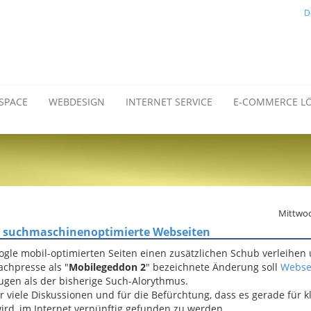
D
SPACE
WEBDESIGN
INTERNET SERVICE
E-COMMERCE L
Mittwoc
cht suchmaschinenoptimierte Webseiten
oogle mobil-optimierten Seiten einen zusätzlichen Schub verleihen
achpresse als "
Mobilegeddon 2
" bezeichnete Änderung soll
Webse
ugen als der bisherige Such-Alorythmus.
ür viele Diskussionen und für die Befürchtung, dass es gerade für k
wird, im Internet vernünftig gefunden zu werden.