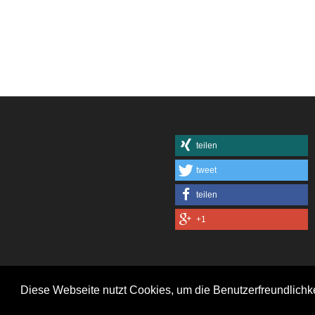
teilen
tweet
teilen
+1
Diese Webseite nutzt Cookies, um die Benutzerfreundlichk