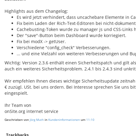
Highlights aus dem Changelog:
Es wird jetzt verhindert, dass
uncachebar
e
Elemente
in
Ca
Fix
beim
Laden
der Rich-Text-
Editoren
bei
nicht-d
okument
Cachebusting-
Token
wurde zu manager
js
und CSS-
Links 
Der "save"-Button beim
Dashboard wurde korriegiert.
Fix
bei
modX -
>
getUser
.
Verschiedene
"config_check"
Verbesserungen
.
...
und eine Vielzahl
von weiteren Verbesserungen
und
Bug
Wichtig: Version 2.3.6 enthält einen Sicherheitspatch und gilt al
auch ein weiteres Sicherheitsproblem. 2.4.1 bis 2.4.3 sind unkri
Wir empfehlen Ihnen dieses wichtige Sicherheitsupdate zeitnah e
€ zuzügl. USt. bei uns ordern. Bei Interesse sprechen Sie uns
eingespielt.
Ihr Team von
onSite.org internet service
Geschrieben von
Jörg Muth
in
Kundeninformationen
um
11:10
Trackbacks