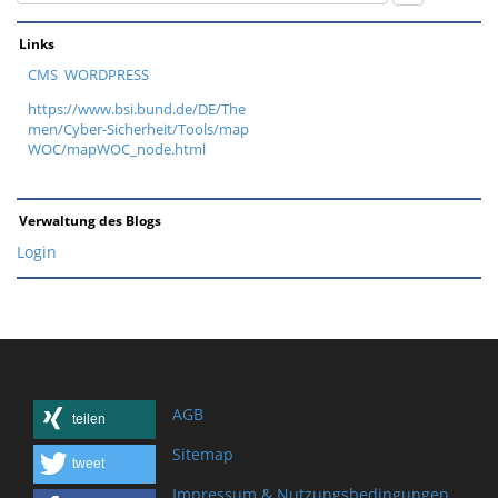
Links
CMS WORDPRESS
https://www.bsi.bund.de/DE/The
men/Cyber-Sicherheit/Tools/map
WOC/mapWOC_node.html
Verwaltung des Blogs
Login
AGB
teilen
Sitemap
tweet
Impressum & Nutzungsbedingungen