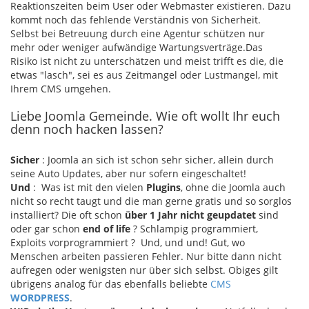
Reaktionszeiten beim User oder Webmaster existieren. Dazu
kommt noch das fehlende Verständnis von Sicherheit.
Selbst bei Betreuung durch eine Agentur schützen nur
mehr oder weniger aufwändige Wartungsverträge.Das
Risiko ist nicht zu unterschätzen und meist trifft es die, die
etwas "lasch", sei es aus Zeitmangel oder Lustmangel, mit
Ihrem CMS umgehen.
Liebe Joomla Gemeinde. Wie oft wollt Ihr euch
denn noch hacken lassen?
Sicher
: Joomla an sich ist schon sehr sicher, allein durch
seine Auto Updates, aber nur sofern eingeschaltet!
Und
: Was ist mit den vielen
Plugins
, ohne die Joomla auch
nicht so recht taugt und die man gerne gratis und so sorglos
installiert? Die oft schon
über 1 Jahr nicht geupdatet
sind
oder gar schon
end of life
? Schlampig programmiert,
Exploits vorprogrammiert ? Und, und und! Gut, wo
Menschen arbeiten passieren Fehler. Nur bitte dann nicht
aufregen oder wenigsten nur über sich selbst. Obiges gilt
übrigens analog für das ebenfalls beliebte
CMS
WORDPRESS
.