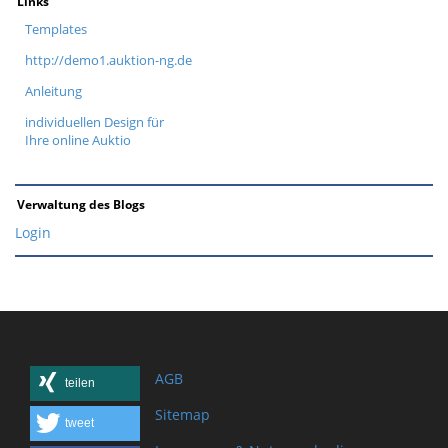
Links
Templates
http://demo1.auktion-ng.de
Anleitung
individuellen Design für
Ihre online Auktio
Verwaltung des Blogs
Login
AGB
teilen
Sitemap
tweet