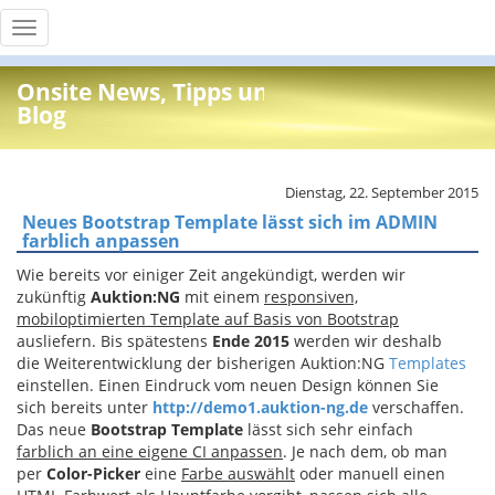
Toggle
navigation
Onsite News, Tipps und Info
Blog
Dienstag, 22. September 2015
Neues Bootstrap Template lässt sich im ADMIN
farblich anpassen
Wie bereits vor einiger Zeit angekündigt, werden wir
zukünftig
Auktion:NG
mit einem
responsiven,
mobiloptimierten Template auf Basis von Bootstrap
ausliefern. Bis spätestens
Ende 2015
werden wir deshalb
die Weiterentwicklung der bisherigen Auktion:NG
Templates
einstellen. Einen Eindruck vom neuen Design können Sie
sich bereits unter
http://demo1.auktion-ng.de
verschaffen.
Das neue
Bootstrap Template
lässt sich sehr einfach
farblich an eine eigene CI anpassen
. Je nach dem, ob man
per
Color-Picker
eine
Farbe auswählt
oder manuell einen